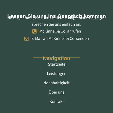
Lassen Sie uns ins Gespräch kommen
Ob Projektidee, Partnerschaft oder allgemeine Anfrage –
sprechen Sie uns einfach an.
McKinnell & Co. anrufen
E-Mail an McKinnell & Co. senden
Navigation
Startseite
Leistungen
Nachhaltigkeit
Über uns
Kontakt